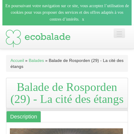
En poursuivant votre navigation sur ce site, vous acceptez l’utilisation de
cookies pour vous proposer des services et des offres adaptés à vos
x
centres d’intérêts.
Accueil
Accueil
»
Balades
» Balade de Rosporden (29) - La cité des
étangs
Les balades
Balade de Rosporden
Les espèces
(29) - La cité des étangs
Mobile
Description
Le blog