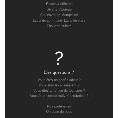
Pissenlit officinal
Belette d'Europe
Couleuvre de Montpellier
Lavande commune- Lavande vraie
Chouette hulotte
Des questions ?
Vous êtes un ecoBaladeur ?
Vous êtes un enseignant ?
Vous êtes un office de tourisme ?
Vous êtes une collectivité territoriale ?
Nos partenaires
On parle de nous