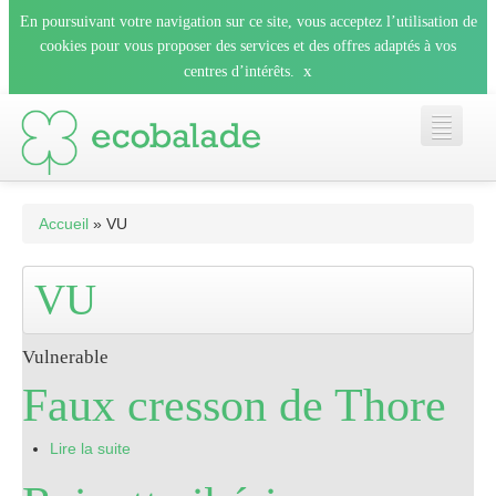
En poursuivant votre navigation sur ce site, vous acceptez l’utilisation de
cookies pour vous proposer des services et des offres adaptés à vos
x
centres d’intérêts.
Accueil
Accueil
» VU
Les balades
VU
Les espèces
Vulnerable
Faux cresson de Thore
Mobile
Lire la suite
Le blog