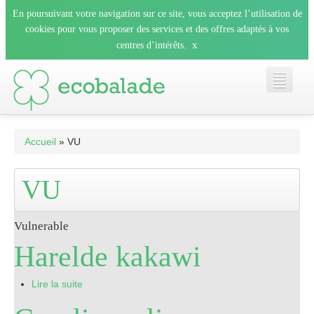
En poursuivant votre navigation sur ce site, vous acceptez l’utilisation de
cookies pour vous proposer des services et des offres adaptés à vos
x
centres d’intérêts.
Accueil
Accueil
» VU
Les balades
VU
Les espèces
Vulnerable
Harelde kakawi
Mobile
Lire la suite
Le blog