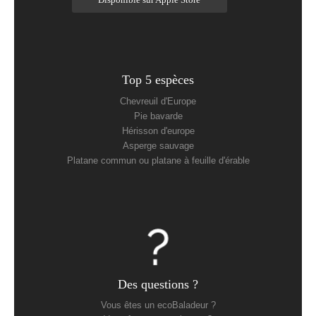
Top 5 espèces
Chevreuil d'Europe
Pie bavarde
Hérisson d'europe
Asperge sauvage
Platane commun ou platane à feuille d'érable
Des questions ?
Vous êtes un ecoBaladeur ?