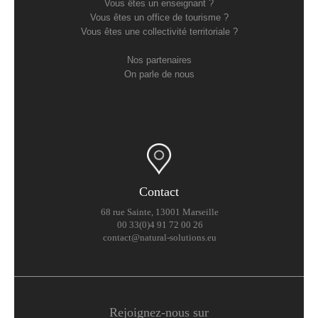
Vous êtes un enseignant ?
Vous êtes un office de tourisme ?
Vous êtes une collectivité territoriale ?
Nos partenaires
On parle de nous
Contact
68 rue Sainte, 13001 Marseille
00 33(0)4 91 72 00 26
contact@natural-solutions.eu
Rejoignez-nous sur