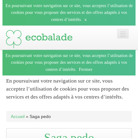
En poursuivant votre navigation sur ce site, vous acceptez l’utilisation de
cookies pour vous proposer des services et des offres adaptés à vos
x
centres d’intérêts.
En poursuivant votre navigation sur ce site, vous acceptez l’utilisation de
Accueil
cookies pour vous proposer des services et des offres adaptés à vos
Fermer
centres d’intérêts.
Les balades
En poursuivant votre navigation sur ce site, vous
acceptez l’utilisation de cookies pour vous proposer des
Les espèces
services et des offres adaptés à vos centres d’intérêts.
Fermer
Mobile
Accueil
» Saga pedo
Le blog
Saga pedo