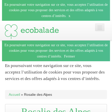
En poursuivant votre navigation sur ce site, vous acceptez l’utilisation de
cookies pour vous proposer des services et des offres adaptés à vos
x
centres d’intérêts.
En poursuivant votre navigation sur ce site, vous acceptez l’utilisation de
Accueil
cookies pour vous proposer des services et des offres adaptés à vos
Fermer
centres d’intérêts.
Les balades
En poursuivant votre navigation sur ce site, vous
acceptez l’utilisation de cookies pour vous proposer des
Les espèces
services et des offres adaptés à vos centres d’intérêts.
Fermer
Mobile
Accueil
» Rosalie des Alpes
Le blog
Rosalie des Alpes