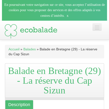
En poursuivant votre navigation sur ce site, vous acceptez l’utilisation de
cookies pour vous proposer des services et des offres adaptés à vos
x
centres d’intérêts.
Accueil
Accueil
»
Balades
» Balade en Bretagne (29) - La réserve
du Cap Sizun
Les balades
Balade en Bretagne (29)
Les espèces
- La réserve du Cap
Sizun
Mobile
Le blog
Description