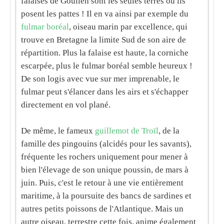
falaises de Goulien
sont les seules terres où ils
posent les pattes ! Il en va ainsi par exemple du
fulmar boréal
, oiseau marin par excellence, qui
trouve en
Bretagne
la limite Sud de son aire de
répartition. Plus la falaise est haute, la corniche
escarpée, plus le fulmar boréal semble heureux !
De son logis avec vue sur mer imprenable, le
fulmar peut s'élancer dans les airs et s'échapper
directement en vol plané.
De même, le fameux
guillemot de Troïl
, de la
famille des pingouins (alcidés pour les savants),
fréquente les rochers uniquement pour mener à
bien l'élevage de son unique poussin, de mars à
juin. Puis, c'est le retour à une vie entièrement
maritime, à la poursuite des bancs de sardines et
autres petits poissons de l'Atlantique. Mais un
autre oiseau, terrestre cette fois, anime également