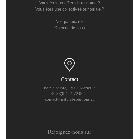
Vous êtes un office de tourisme ?
Vous êtes une collectivité territoriale ?
Nos partenaires
On parle de nous
Contact
68 rue Sainte, 13001 Marseille
00 33(0)4 91 72 00 26
contact@natural-solutions.eu
Rejoignez-nous sur