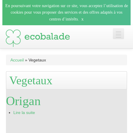
En poursuivant votre navigation sur ce site, vous acceptez l’utilisation de
cookies pour vous proposer des services et des offres adaptés à vos
x
centres d’intérêts.
Accueil
Accueil
» Vegetaux
Les balades
Vegetaux
Les espèces
Origan
Mobile
Lire la suite
Le blog