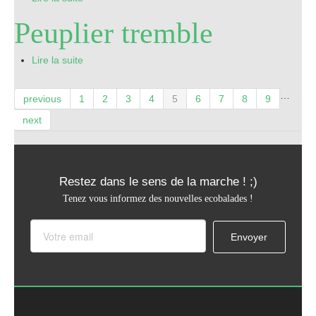
Peuplier tremble
Lire la suite
…
previous
1
2
3
4
5
6
7
8
9
next
Restez dans le sens de la marche ! ;)
Tenez vous informez des nouvelles ecobalades !