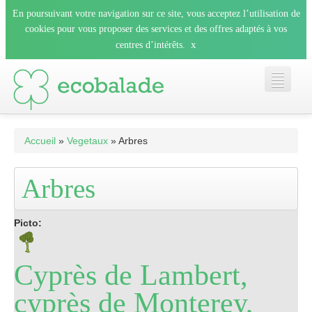
En poursuivant votre navigation sur ce site, vous acceptez l’utilisation de
cookies pour vous proposer des services et des offres adaptés à vos
x
centres d’intérêts.
Accueil
Accueil
»
Vegetaux
» Arbres
Les balades
Arbres
Les espèces
Picto:
Mobile
Cyprès de Lambert,
cyprès de Monterey,
Le blog