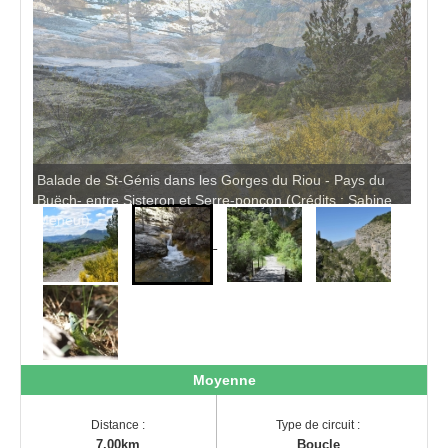
Pro
Balade de St-Génis dans les Gorges du Riou - Pays du
Buëch- entre Sisteron et Serre-ponçon (Crédits : Sabine
Meneut)
Moyenne
Distance :
Type de circuit :
7.00km
Boucle