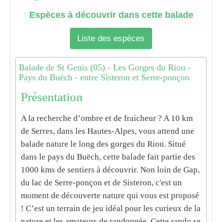
Espèces à découvrir dans cette balade
Liste des espèces
Balade de St Genis (05) - Les Gorges du Riou -
Pays du Buëch - entre Sisteron et Serre-ponçon
Présentation
A la recherche d’ombre et de fraicheur ? A 10 km
de Serres, dans les
Hautes-Alpes
, vous attend une
balade nature le long des gorges du Riou. Situé
dans le
pays du
Buëch
, cette
balade
fait partie des
1000 kms de sentiers à découvrir. Non loin de
Gap,
du lac de Serre-ponçon
et de
Sisteron
, c'est un
moment de
découverte
nature qui vous est proposé
! C’est un terrain de jeu idéal pour les
curieux de la
nature
et les
amateurs de randonnée
. Cette
rando
se