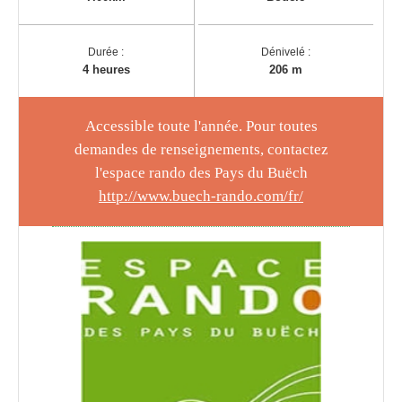
Durée :
Dénivelé :
4 heures
206 m
Accessible toute l'année. Pour toutes
demandes de renseignements, contactez
l'espace rando des Pays du Buëch
http://www.buech-rando.com/fr/