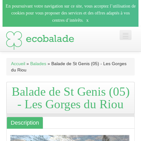
En poursuivant votre navigation sur ce site, vous acceptez l’utilisation de
cookies pour vous proposer des services et des offres adaptés à vos
x
centres d’intérêts.
Accueil
Accueil
»
Balades
» Balade de St Genis (05) - Les Gorges
du Riou
Les balades
Balade de St Genis (05)
Les espèces
- Les Gorges du Riou
Mobile
Description
Le blog