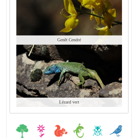
Genêt Cendré
Lézard vert