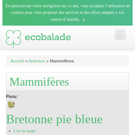
En poursuivant votre navigation sur ce site, vous acceptez l’utilisation de
cookies pour vous proposer des services et des offres adaptés à vos
x
centres d’intérêts.
Accueil
Accueil
»
Animaux
» Mammifères
Les balades
Mammifères
Les espèces
Picto:
Mobile
Bretonne pie bleue
Le blog
Lire la suite