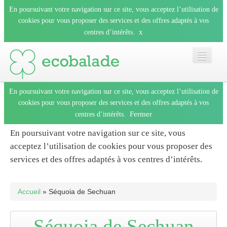
En poursuivant votre navigation sur ce site, vous acceptez l’utilisation de
cookies pour vous proposer des services et des offres adaptés à vos
x
centres d’intérêts.
En poursuivant votre navigation sur ce site, vous acceptez l’utilisation de
Accueil
cookies pour vous proposer des services et des offres adaptés à vos
Fermer
centres d’intérêts.
Les balades
En poursuivant votre navigation sur ce site, vous
acceptez l’utilisation de cookies pour vous proposer des
Les espèces
services et des offres adaptés à vos centres d’intérêts.
Fermer
Mobile
Accueil
» Séquoia de Sechuan
Le blog
Séquoia de Sechuan