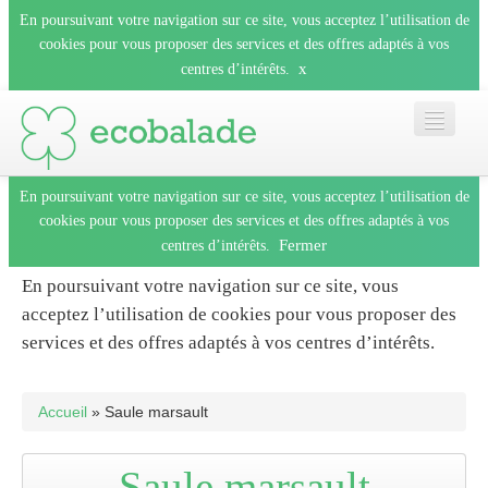
En poursuivant votre navigation sur ce site, vous acceptez l’utilisation de
cookies pour vous proposer des services et des offres adaptés à vos
x
centres d’intérêts.
En poursuivant votre navigation sur ce site, vous acceptez l’utilisation de
Accueil
cookies pour vous proposer des services et des offres adaptés à vos
Fermer
centres d’intérêts.
Les balades
En poursuivant votre navigation sur ce site, vous
acceptez l’utilisation de cookies pour vous proposer des
Les espèces
services et des offres adaptés à vos centres d’intérêts.
Fermer
Mobile
Accueil
» Saule marsault
Le blog
Saule marsault