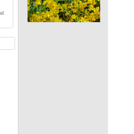
ol
Genêt à balais