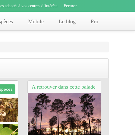
Fermer
s adaptés à vos centres d’intérêts.
Fermer
x
es adaptés à vos centres d’intérêts.
offres adaptés à vos centres d’intérêts.
spèces
Mobile
Le blog
Pro
A retrouver dans cette balade
espèces