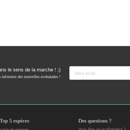
ns le sens de la marche ! ;)
 informez des nouvelles ecobalades !
Top 5 espèces
Des questions ?
Vous êtes un ecoBaladeur ?
Lapin de garenne