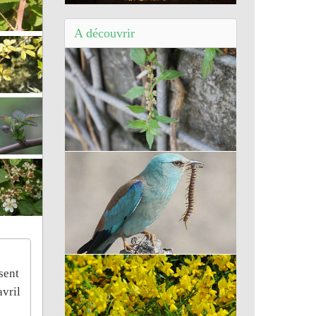
Balade dans les Landes à Brocas (40) -
Sur les traces d'une occupation ancienne
A découvrir
Pariétaire de Judée
Rollier d'Europe
sent
avril