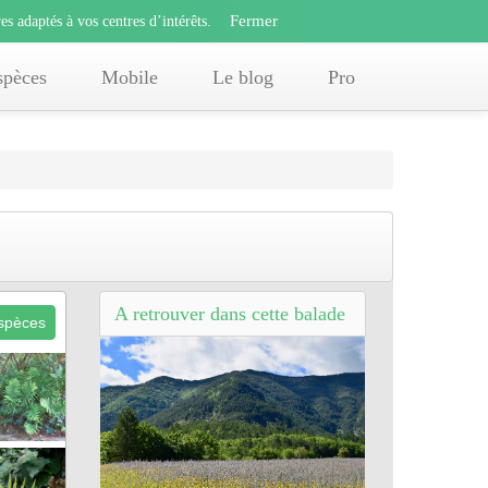
Fermer
s adaptés à vos centres d’intérêts.
Fermer
x
es adaptés à vos centres d’intérêts.
offres adaptés à vos centres d’intérêts.
spèces
Mobile
Le blog
Pro
A retrouver dans cette balade
espèces