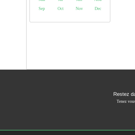
Sep
Oct
Nov
Dec
Restez da
Tenez vous