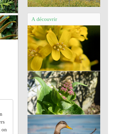
Balade de la Vallée du Toulourenc (84)
- Itinérance 3 villages au Mont Ventoux
A découvrir
Barbarée commune
en
Centranthe
ers
t on