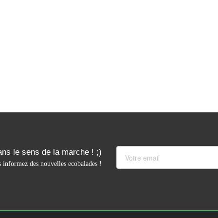
ns le sens de la marche ! ;)
 informez des nouvelles ecobalades !