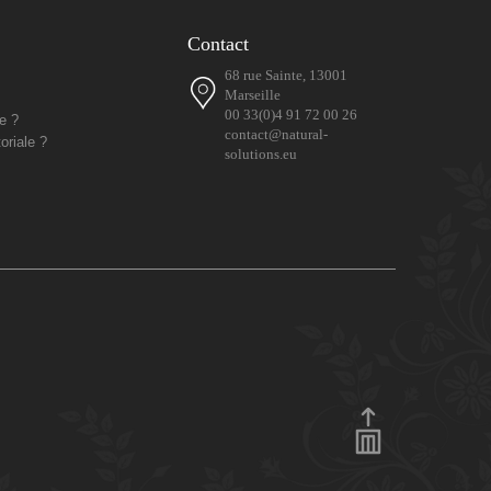
Contact
68 rue Sainte, 13001
Marseille
00 33(0)4 91 72 00 26
e ?
contact@natural-
oriale ?
solutions.eu