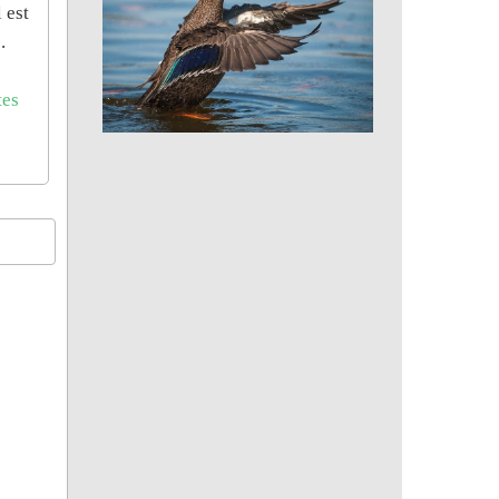
 est
.
tes
Canard noir