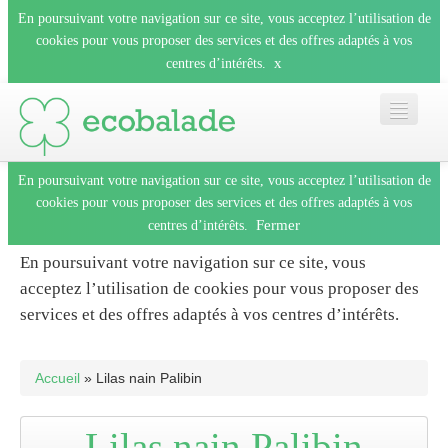
En poursuivant votre navigation sur ce site, vous acceptez l’utilisation de
cookies pour vous proposer des services et des offres adaptés à vos
x
centres d’intérêts.
En poursuivant votre navigation sur ce site, vous acceptez l’utilisation de
Accueil
cookies pour vous proposer des services et des offres adaptés à vos
Fermer
centres d’intérêts.
Les balades
En poursuivant votre navigation sur ce site, vous
acceptez l’utilisation de cookies pour vous proposer des
Les espèces
services et des offres adaptés à vos centres d’intérêts.
Fermer
Mobile
Accueil
» Lilas nain Palibin
Le blog
Lilas nain Palibin