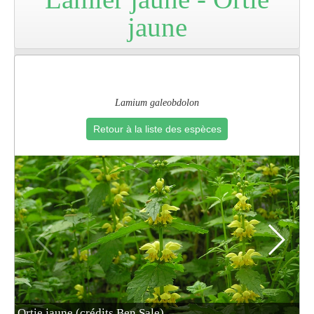
jaune
Pro
Lamium galeobdolon
Retour à la liste des espèces
Ortie jaune (crédits Ben Sale)