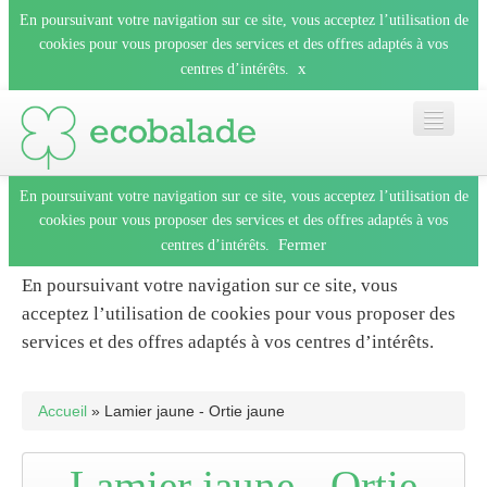
En poursuivant votre navigation sur ce site, vous acceptez l’utilisation de
cookies pour vous proposer des services et des offres adaptés à vos
x
centres d’intérêts.
En poursuivant votre navigation sur ce site, vous acceptez l’utilisation de
Accueil
cookies pour vous proposer des services et des offres adaptés à vos
Fermer
centres d’intérêts.
Les balades
En poursuivant votre navigation sur ce site, vous
acceptez l’utilisation de cookies pour vous proposer des
Les espèces
services et des offres adaptés à vos centres d’intérêts.
Fermer
Mobile
Accueil
» Lamier jaune - Ortie jaune
Le blog
Lamier jaune - Ortie