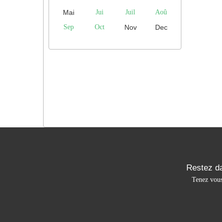
Mai
Jui
Juil
Aoû
Sep
Oct
Nov
Dec
Restez da
Tenez vous