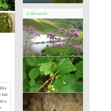
Balade d'Auxerre (89) - L'enVERT des
quartiers
A découvrir
Adénostyle à feuilles d’alliaire
âles
 fait
Groseillier à grappes
ui a
e