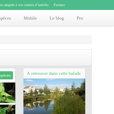
Fermer
s adaptés à vos centres d’intérêts.
Fermer
x
es adaptés à vos centres d’intérêts.
offres adaptés à vos centres d’intérêts.
spèces
Mobile
Le blog
Pro
A retrouver dans cette balade
espèces