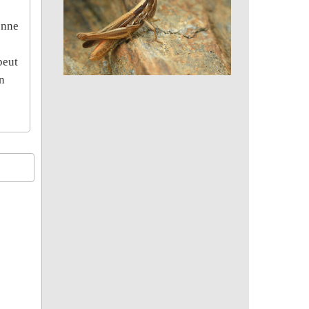
onne
peut
en
Criquet du Bragalou, Criquet de
l'Aphyllanthe