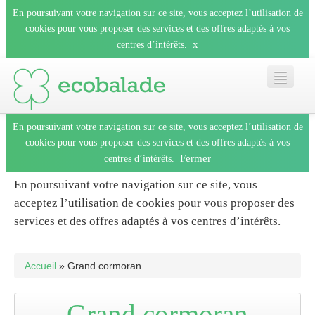
En poursuivant votre navigation sur ce site, vous acceptez l’utilisation de
cookies pour vous proposer des services et des offres adaptés à vos
x
centres d’intérêts.
En poursuivant votre navigation sur ce site, vous acceptez l’utilisation de
Accueil
cookies pour vous proposer des services et des offres adaptés à vos
Fermer
centres d’intérêts.
Les balades
En poursuivant votre navigation sur ce site, vous
acceptez l’utilisation de cookies pour vous proposer des
Les espèces
services et des offres adaptés à vos centres d’intérêts.
Fermer
Mobile
Accueil
» Grand cormoran
Le blog
Grand cormoran