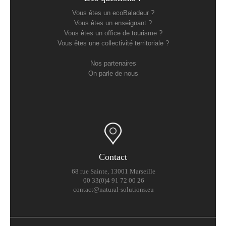
Vous êtes un ecoBaladeur ?
Vous êtes un enseignant ?
Vous êtes un office de tourisme ?
Vous êtes une collectivité territoriale ?
Nos partenaires
On parle de nous
Contact
68 rue Sainte, 13001 Marseille
00 33(0)4 91 72 00 26
contact@natural-solutions.eu