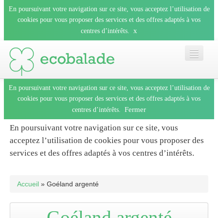
En poursuivant votre navigation sur ce site, vous acceptez l’utilisation de
cookies pour vous proposer des services et des offres adaptés à vos
x
centres d’intérêts.
En poursuivant votre navigation sur ce site, vous acceptez l’utilisation de
Accueil
cookies pour vous proposer des services et des offres adaptés à vos
Fermer
centres d’intérêts.
Les balades
En poursuivant votre navigation sur ce site, vous
acceptez l’utilisation de cookies pour vous proposer des
Les espèces
services et des offres adaptés à vos centres d’intérêts.
Fermer
Mobile
Accueil
» Goéland argenté
Le blog
Goéland argenté