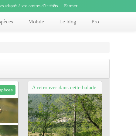
Fermer
s adaptés à vos centres d’intérêts.
Fermer
x
es adaptés à vos centres d’intérêts.
offres adaptés à vos centres d’intérêts.
spèces
Mobile
Le blog
Pro
A retrouver dans cette balade
espèces