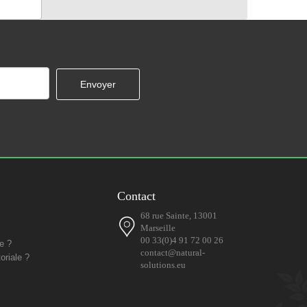
Contact
68 rue Sainte, 13001
Marseille
00 33(0)4 91 72 00 26
e ?
contact@natural-
oriale ?
solutions.eu