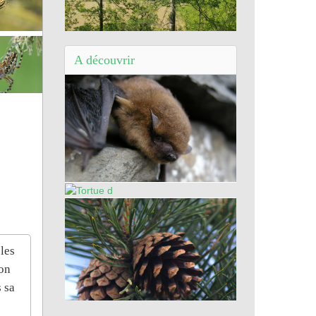
Balade de Saint-Léger-du-Ventoux (84)
- Balade familiale dans le Vaucluse
A découvrir
Pipistrelle commune
Tortue d'Hermann
 les
son
s sa
Pin sylvestre