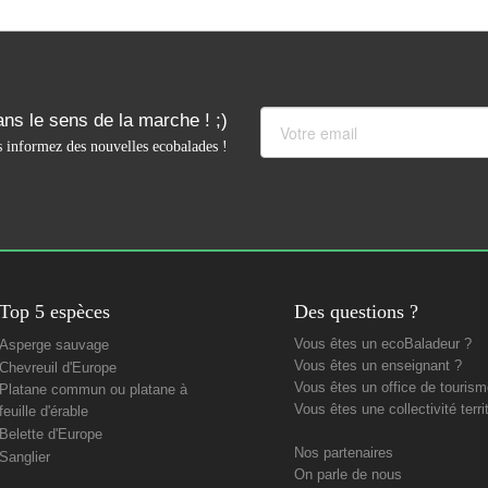
ns le sens de la marche ! ;)
 informez des nouvelles ecobalades !
Top 5 espèces
Des questions ?
Vous êtes un ecoBaladeur ?
Asperge sauvage
Vous êtes un enseignant ?
Chevreuil d'Europe
Vous êtes un office de tourism
Platane commun ou platane à
Vous êtes une collectivité territ
feuille d'érable
Belette d'Europe
Nos partenaires
Sanglier
On parle de nous