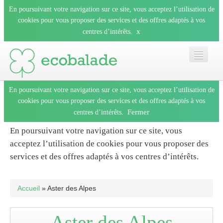
En poursuivant votre navigation sur ce site, vous acceptez l’utilisation de
cookies pour vous proposer des services et des offres adaptés à vos
x
centres d’intérêts.
En poursuivant votre navigation sur ce site, vous acceptez l’utilisation de
Accueil
cookies pour vous proposer des services et des offres adaptés à vos
Fermer
centres d’intérêts.
Les balades
En poursuivant votre navigation sur ce site, vous
acceptez l’utilisation de cookies pour vous proposer des
Les espèces
services et des offres adaptés à vos centres d’intérêts.
Fermer
Mobile
Accueil
» Aster des Alpes
Le blog
Aster des Alpes