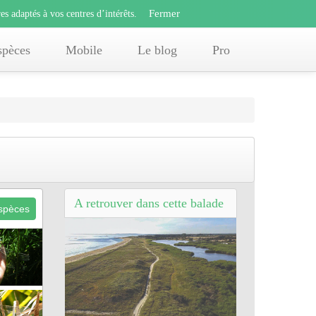
Fermer
s adaptés à vos centres d’intérêts.
Fermer
x
es adaptés à vos centres d’intérêts.
offres adaptés à vos centres d’intérêts.
spèces
Mobile
Le blog
Pro
A retrouver dans cette balade
espèces