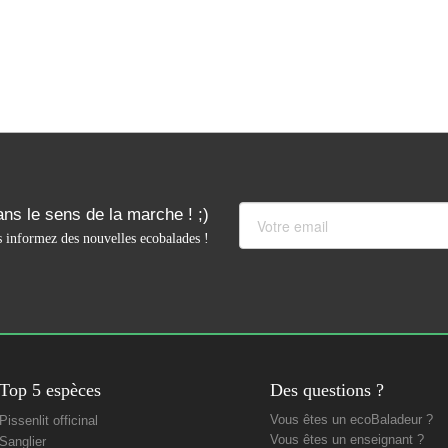
ns le sens de la marche ! ;)
 informez des nouvelles ecobalades !
Top 5 espèces
Des questions ?
Vous êtes un ecoBaladeur ?
Pissenlit officinal
Vous êtes un enseignant ?
Sanglier