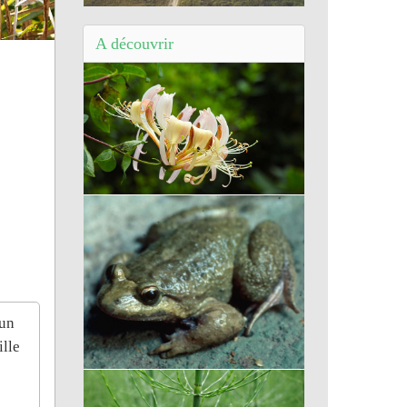
Balade de Trégunc (29) - Sentier de
Trévignon
A découvrir
Chèvrefeuille
’un
ille
Discoglossus montalentii