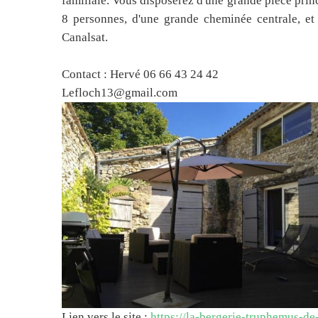
familiale. Vous disposerez d'une grande pièce princ
8 personnes, d'une grande cheminée centrale, et
Canalsat.
Contact : Hervé 06 66 43 24 42
Lefloch13@gmail.com
Lien vers le site :
https://la-bergerie-truphemus-de-