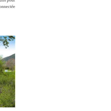
uils pour
onnectée