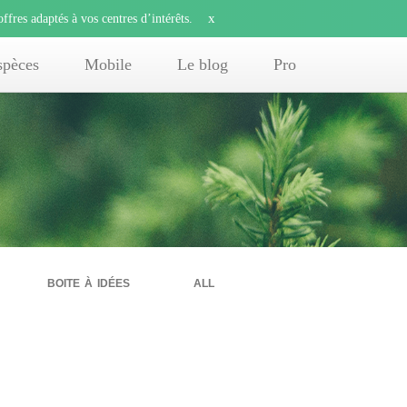
x
offres adaptés à vos centres d’intérêts.
spèces
Mobile
Le blog
Pro
boite à idées
all