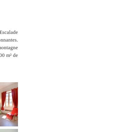
 Escalade
onnantes.
 montagne
100 m² de