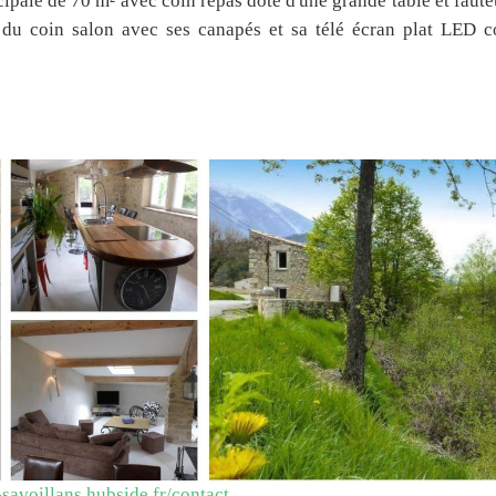
ipale de 70 m² avec coin repas doté d'une grande table et faute
 du coin salon avec ses canapés et sa télé écran plat LED c
savoillans.hubside.fr/contact