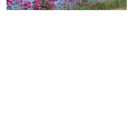
Balade de la Montagne Sainte-Victoire (13) - Le lac de Bimont
Balade de Felleries (59) - En plein coeur du Parc Naturel Régional de
l’Avesnois