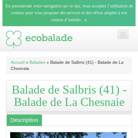
En poursuivant votre navigation sur ce site, vous acceptez l’utilisation de
cookies pour vous proposer des services et des offres adaptés à vos
x
centres d’intérêts.
Accueil
Accueil
»
Balades
» Balade de Salbris (41) - Balade de La
Chesnaie
Les balades
Balade de Salbris (41) -
Les espèces
Balade de La Chesnaie
Mobile
Description
Le blog